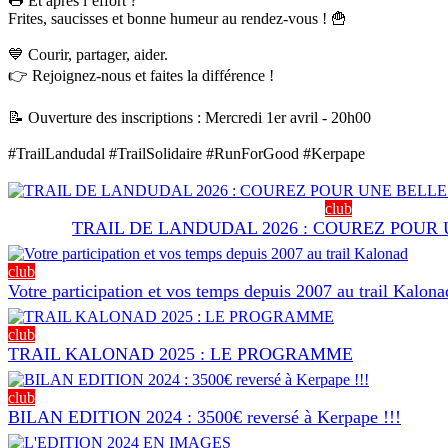
🌭 Et après l’effort ?
Frites, saucisses et bonne humeur au rendez-vous ! 🍟
💙 Courir, partager, aider.
👉 Rejoignez-nous et faites la différence !
📝 Ouverture des inscriptions : Mercredi 1er avril - 20h00
#TrailLandudal
#TrailSolidaire
#RunForGood
#Kerpape
club
TRAIL DE LANDUDAL 2026 : COUREZ POUR
club
Votre participation et vos temps depuis 2007 au trail Kalona
club
TRAIL KALONAD 2025 : LE PROGRAMME
club
BILAN EDITION 2024 : 3500€ reversé à Kerpape !!!