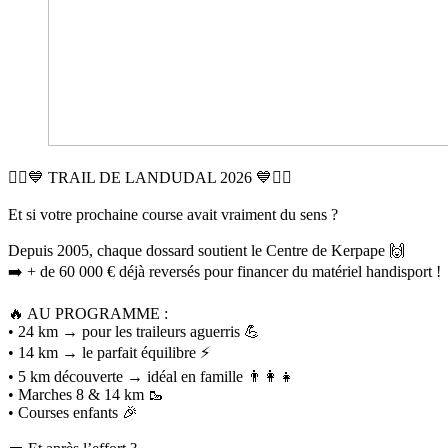
🏃‍♂️💙 TRAIL DE LANDUDAL 2026 💙🏃‍♀️
Et si votre prochaine course avait vraiment du sens ?
Depuis 2005, chaque dossard soutient le Centre de Kerpape 🙌
➡️ + de 60 000 € déjà reversés pour financer du matériel handisport !
🔥 AU PROGRAMME :
• 24 km → pour les traileurs aguerris 💪
• 14 km → le parfait équilibre ⚡
• 5 km découverte → idéal en famille 👨‍👩‍👧
• Marches 8 & 14 km 🥾
• Courses enfants 🎉