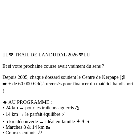
🏃‍♂️💙 TRAIL DE LANDUDAL 2026 💙🏃‍♀️
Et si votre prochaine course avait vraiment du sens ?
Depuis 2005, chaque dossard soutient le Centre de Kerpape 🙌
➡️ + de 60 000 € déjà reversés pour financer du matériel handisport
!
🔥 AU PROGRAMME :
• 24 km → pour les traileurs aguerris 💪
• 14 km → le parfait équilibre ⚡
• 5 km découverte → idéal en famille 👨‍👩‍👧
• Marches 8 & 14 km 🥾
• Courses enfants 🎉