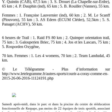
Y. Quintin (CAB), 67,5 km ; 3. S. Drouet (La Chapelle-sur-Erdre),
65 km ; 4. P. Dauphin (ind), 65 km ; 5. B. Rouiller (Vannes), 55 km.
Femmes : 1. Françoise Lauvernier (ind), 60 km ; 2. M. Le Scanff
(Plouvorn), 55 km ; 3. AS Edern (ECUM Cléder), 52,5km ; 5. S.
Panaget (ACHV), 50 km.
6 heures de Trail : 1. Raid FS 80 km ; 2. Quimper orientation trail,
75 km ; 3. Galouperien Briec, 75 km ; 4. Jos et les Lascars, 75 km ;
5. Rosporden Oxygène,
70 km. Femmes : 1. Les 4 womens, 70 km ; 2. Team Landudal, 45
km.
© Le Télégramme - Plus d’information sur
http://www.letelegramme.fr/autres-sports/courir-a-coray-comme-en-
2015-26-06-2016-11124191.php
Samedi après-midi, dans le parc et dans la piscine du centre de rééducation
fonctionnelle de Kerpape, pas moins de 22 équipes de trois sportifs, associant