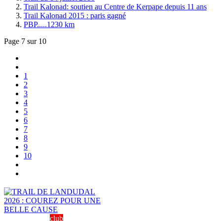
Trail Kalonad: soutien au Centre de Kerpape depuis 11 ans
Trail Kalonad 2015 : paris gagné
PBP.....1230 km
Page 7 sur 10
1
2
3
4
5
6
7
8
9
10
club