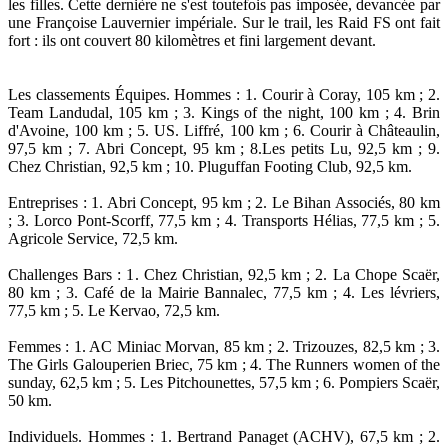
les filles. Cette dernière ne s'est toutefois pas imposée, devancée par
une Françoise Lauvernier impériale. Sur le trail, les Raid FS ont fait
fort : ils ont couvert 80 kilomètres et fini largement devant.
Les classements Équipes. Hommes : 1. Courir à Coray, 105 km ; 2.
Team Landudal, 105 km ; 3. Kings of the night, 100 km ; 4. Brin
d'Avoine, 100 km ; 5. US. Liffré, 100 km ; 6. Courir à Châteaulin,
97,5 km ; 7. Abri Concept, 95 km ; 8.Les petits Lu, 92,5 km ; 9.
Chez Christian, 92,5 km ; 10. Pluguffan Footing Club, 92,5 km.
Entreprises : 1. Abri Concept, 95 km ; 2. Le Bihan Associés, 80 km
; 3. Lorco Pont-Scorff, 77,5 km ; 4. Transports Hélias, 77,5 km ; 5.
Agricole Service, 72,5 km.
Challenges Bars : 1. Chez Christian, 92,5 km ; 2. La Chope Scaër,
80 km ; 3. Café de la Mairie Bannalec, 77,5 km ; 4. Les lévriers,
77,5 km ; 5. Le Kervao, 72,5 km.
Femmes : 1. AC Miniac Morvan, 85 km ; 2. Trizouzes, 82,5 km ; 3.
The Girls Galouperien Briec, 75 km ; 4. The Runners women of the
sunday, 62,5 km ; 5. Les Pitchounettes, 57,5 km ; 6. Pompiers Scaër,
50 km.
Individuels. Hommes : 1. Bertrand Panaget (ACHV), 67,5 km ; 2.