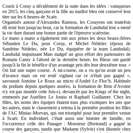
Courir à Coray a décidément de la suite dans les idées : vainqueurs
en 2015, les cinq garçons et la fille au maillot bleu ont conservé leur
titre sur les 6 heures de Scaër.
Organisés autour d'Alexandra Rannou, les Corayens ont toutefois
dû tenir bon jusqu'au bout, car la formation de Landudal leur a mené
la vie dure durant une bonne partie de l'épreuve scaëroise.
Le mano a mano a également mis aux prises les deux beaux-frères
Sébastien Le Du, pour Coray, et Michel Nédelec (époux de
Sandrine Nédelec, née Le Du, équipière de la team Landudal).
Landudal impuissant Mais malgré un gros effort des partenaires de
Romain Canry à l'abord de la dernière heure, les Bleus ont gardé
jusqu'à la fin le bénéfice d'un avantage pris dès leur deuxième tour. «
On fait une super course. À mi-course, on a vu qu'on avait un peu
d'avance mais on est resté vigilant car ce n'était pas gagné »,
savourait Antoine Le Roux au micro d'André Le Floc'h. Habituée
du podium depuis quelques années, la formation de Brin d'Avoine
n'y est pas montée cette fois-ci, devancée par les Kings of the night,
emmenés par Aurélien Le Jouiss et Raphaël Guillamet. Chez les
filles, les noms des équipes étaient tous plus exotiques les uns que
les autres, mais le classement a retenu à la première position les filles
de l'AC Miniac-Morvan, qui ont triomphé pour leur première venue
à Scaër. En individuel, c'était aussi une histoire de famille, en
l'occurrence celle des Panaget : Monsieur (Bertrand) a gagné la
course des garçons, tandis que Madame (Sylvie) s'est illustrée chez