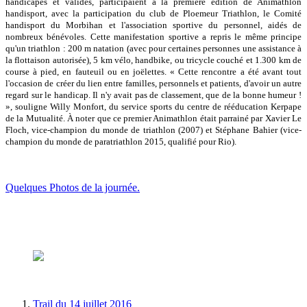
handicapés et valides, participaient à la première édition de Animathlon
handisport, avec la participation du club de Ploemeur Triathlon, le Comité
handisport du Morbihan et l'association sportive du personnel, aidés de
nombreux bénévoles. Cette manifestation sportive a repris le même principe
qu'un triathlon : 200 m natation (avec pour certaines personnes une assistance à
la flottaison autorisée), 5 km vélo, handbike, ou tricycle couché et 1.300 km de
course à pied, en fauteuil ou en joëlettes. « Cette rencontre a été avant tout
l'occasion de créer du lien entre familles, personnels et patients, d'avoir un autre
regard sur le handicap. Il n'y avait pas de classement, que de la bonne humeur !
», souligne Willy Monfort, du service sports du centre de rééducation Kerpape
de la Mutualité. À noter que ce premier Animathlon était parrainé par Xavier Le
Floch, vice-champion du monde de triathlon (2007) et Stéphane Bahier (vice-
champion du monde de paratriathlon 2015, qualifié pour Rio).
Quelques Photos de la journée.
Trail du 14 juillet 2016