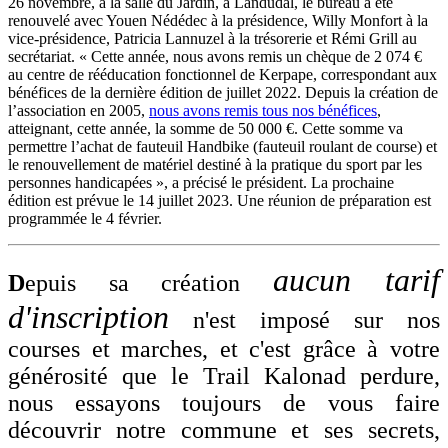
26 novembre, à la salle du Jardin, à Landudal, le bureau a été
renouvelé avec Youen Nédédec à la présidence, Willy Monfort à la
vice-présidence, Patricia Lannuzel à la trésorerie et Rémi Grill au
secrétariat. « Cette année, nous avons remis un chèque de 2 074 €
au centre de rééducation fonctionnel de Kerpape, correspondant aux
bénéfices de la dernière édition de juillet 2022. Depuis la création de
l’association en 2005,
nous avons remis tous nos bénéfices
,
atteignant, cette année, la somme de 50 000 €. Cette somme va
permettre l’achat de fauteuil Handbike (fauteuil roulant de course) et
le renouvellement de matériel destiné à la pratique du sport par les
personnes handicapées », a précisé le président. La prochaine
édition est prévue le 14 juillet 2023. Une réunion de préparation est
programmée le 4 février.
aucun tarif
D
epuis sa création
d'inscription
n'est imposé sur nos
courses et marches, et c'est grâce à votre
générosité que le Trail Kalonad perdure,
nous essayons toujours de vous faire
découvrir notre commune et ses secrets,