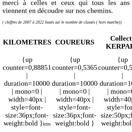
merci à celles et ceux qui tous les ans
viennent en découdre sur nos chemins.
( chiffres de 2007 à 2022 basés sur le nombre de classés ( hors marche))
Collect
KILOMETRES
COUREURS
KERPA
{up
{up
{up
counter=0,88851
counter=0,5365
counter=0,
|
|
|
duration=10000
duration=10000
duration=
| mono=0 |
| mono=0 |
| mono=0
width=40px |
width=40px |
width=40p
style=font-
style=font-
style=fo
size:36px;font-
size:36px;font-
size:50px;
weight:bold }
weight:bold }
weight:bol
kms