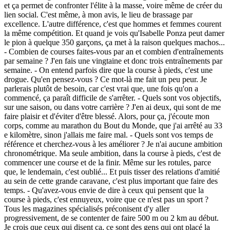
et ça permet de confronter l'élite à la masse, voire même de créer du
lien social. C'est même, à mon avis, le lieu de brassage par
excellence. L'autre différence, c'est que hommes et femmes courent
la même compétition. Et quand je vois qu'Isabelle Ponza peut damer
le pion à quelque 350 garçons, ça met à la raison quelques machos...
- Combien de courses faites-vous par an et combien d'entraînements
par semaine ? J'en fais une vingtaine et donc trois entraînements par
semaine. - On entend parfois dire que la course à pieds, c'est une
drogue. Qu'en pensez-vous ? Ce mot-là me fait un peu peur. Je
parlerais plutôt de besoin, car c'est vrai que, une fois qu'on a
commencé, ça paraît difficile de s'arrêter. - Quels sont vos objectifs,
sur une saison, ou dans votre carrière ? J'en ai deux, qui sont de me
faire plaisir et d'éviter d'être blessé. Alors, pour ça, j'écoute mon
corps, comme au marathon du Bout du Monde, que j'ai arrêté au 33
e kilomètre, sinon j'allais me faire mal. - Quels sont vos temps de
référence et cherchez-vous à les améliorer ? Je n'ai aucune ambition
chronométrique. Ma seule ambition, dans la course à pieds, c'est de
commencer une course et de la finir. Même sur les rotules, parce
que, le lendemain, c'est oublié... Et puis tisser des relations d'amitié
au sein de cette grande caravane, c'est plus important que faire des
temps. - Qu'avez-vous envie de dire à ceux qui pensent que la
course à pieds, c'est ennuyeux, voire que ce n'est pas un sport ?
Tous les magazines spécialisés préconisent d'y aller
progressivement, de se contenter de faire 500 m ou 2 km au début.
Je crois que ceux qui disent ça, ce sont des gens qui ont placé la