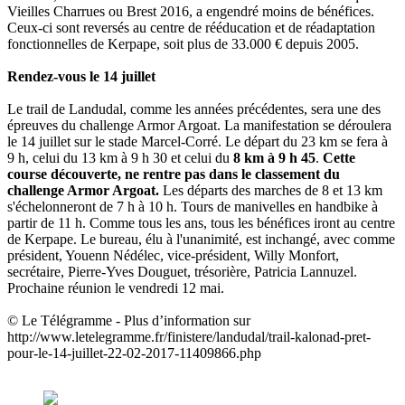
Vieilles Charrues ou Brest 2016, a engendré moins de bénéfices.
Ceux-ci sont reversés au centre de rééducation et de réadaptation
fonctionnelles de Kerpape, soit plus de 33.000 € depuis 2005.
Rendez-vous le 14 juillet
Le trail de Landudal, comme les années précédentes, sera une des
épreuves du challenge Armor Argoat. La manifestation se déroulera
le 14 juillet sur le stade Marcel-Corré. Le départ du 23 km se fera à
9 h, celui du 13 km à 9 h 30 et celui du
8 km à 9 h 45
.
Cette
course découverte, ne rentre pas dans le classement du
challenge Armor Argoat.
Les départs des marches de 8 et 13 km
s'échelonneront de 7 h à 10 h. Tours de manivelles en handbike à
partir de 11 h. Comme tous les ans, tous les bénéfices iront au centre
de Kerpape. Le bureau, élu à l'unanimité, est inchangé, avec comme
président, Youenn Nédélec, vice-président, Willy Monfort,
secrétaire, Pierre-Yves Douguet, trésorière, Patricia Lannuzel.
Prochaine réunion le vendredi 12 mai.
© Le Télégramme - Plus d’information sur
http://www.letelegramme.fr/finistere/landudal/trail-kalonad-pret-
pour-le-14-juillet-22-02-2017-11409866.php