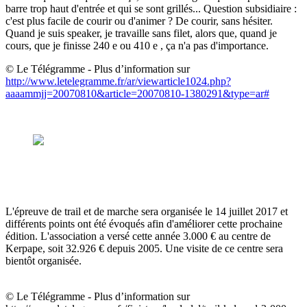
barre trop haut d'entrée et qui se sont grillés... Question subsidiaire :
c'est plus facile de courir ou d'animer ? De courir, sans hésiter.
Quand je suis speaker, je travaille sans filet, alors que, quand je
cours, que je finisse 240 e ou 410 e , ça n'a pas d'importance.
© Le Télégramme - Plus d’information sur
http://www.letelegramme.fr/ar/viewarticle1024.php?
aaaammjj=20070810&article=20070810-1380291&type=ar#
L'épreuve de trail et de marche sera organisée le 14 juillet 2017 et
différents points ont été évoqués afin d'améliorer cette prochaine
édition. L'association a versé cette année 3.000 € au centre de
Kerpape, soit 32.926 € depuis 2005. Une visite de ce centre sera
bientôt organisée.
© Le Télégramme - Plus d’information sur