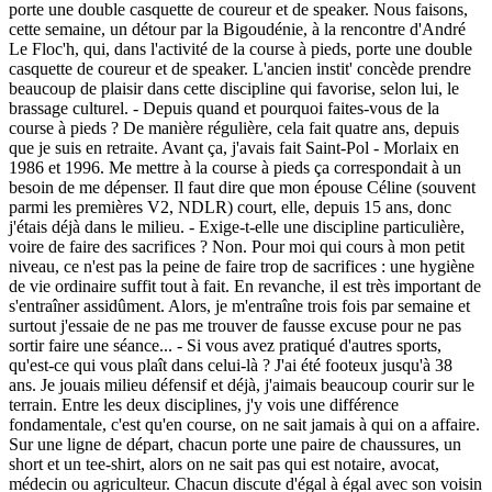
porte une double casquette de coureur et de speaker. Nous faisons,
cette semaine, un détour par la Bigoudénie, à la rencontre d'André
Le Floc'h, qui, dans l'activité de la course à pieds, porte une double
casquette de coureur et de speaker. L'ancien instit' concède prendre
beaucoup de plaisir dans cette discipline qui favorise, selon lui, le
brassage culturel. - Depuis quand et pourquoi faites-vous de la
course à pieds ? De manière régulière, cela fait quatre ans, depuis
que je suis en retraite. Avant ça, j'avais fait Saint-Pol - Morlaix en
1986 et 1996. Me mettre à la course à pieds ça correspondait à un
besoin de me dépenser. Il faut dire que mon épouse Céline (souvent
parmi les premières V2, NDLR) court, elle, depuis 15 ans, donc
j'étais déjà dans le milieu. - Exige-t-elle une discipline particulière,
voire de faire des sacrifices ? Non. Pour moi qui cours à mon petit
niveau, ce n'est pas la peine de faire trop de sacrifices : une hygiène
de vie ordinaire suffit tout à fait. En revanche, il est très important de
s'entraîner assidûment. Alors, je m'entraîne trois fois par semaine et
surtout j'essaie de ne pas me trouver de fausse excuse pour ne pas
sortir faire une séance... - Si vous avez pratiqué d'autres sports,
qu'est-ce qui vous plaît dans celui-là ? J'ai été footeux jusqu'à 38
ans. Je jouais milieu défensif et déjà, j'aimais beaucoup courir sur le
terrain. Entre les deux disciplines, j'y vois une différence
fondamentale, c'est qu'en course, on ne sait jamais à qui on a affaire.
Sur une ligne de départ, chacun porte une paire de chaussures, un
short et un tee-shirt, alors on ne sait pas qui est notaire, avocat,
médecin ou agriculteur. Chacun discute d'égal à égal avec son voisin