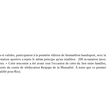
 et valides, participaient à la première édition de Animathlon handisport, avec la
tation sportive a repris le même principe qu'un triathlon : 200 m natation (avec
es. « Cette rencontre a été avant tout l'occasion de créer du lien entre familles,
 sports du centre de rééducation Kerpape de la Mutualité. À noter que ce premier
lifié pour Rio).