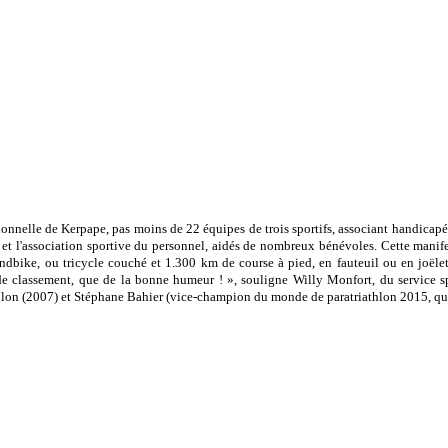
ionnelle de Kerpape, pas moins de 22 équipes de trois sportifs, associant handicapés
t l'association sportive du personnel, aidés de nombreux bénévoles. Cette manifes
ndbike, ou tricycle couché et 1.300 km de course à pied, en fauteuil ou en joëlett
as de classement, que de la bonne humeur ! », souligne Willy Monfort, du service
lon (2007) et Stéphane Bahier (vice-champion du monde de paratriathlon 2015, qua