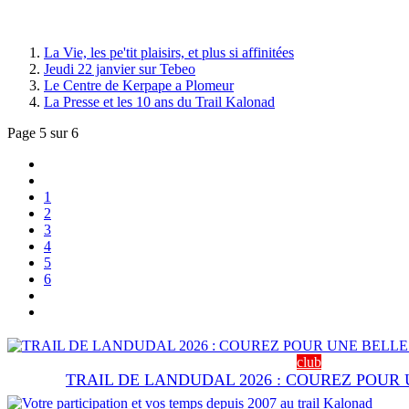
La Vie, les pe'tit plaisirs, et plus si affinitées
Jeudi 22 janvier sur Tebeo
Le Centre de Kerpape a Plomeur
La Presse et les 10 ans du Trail Kalonad
Page 5 sur 6
1
2
3
4
5
6
club
TRAIL DE LANDUDAL 2026 : COUREZ POUR