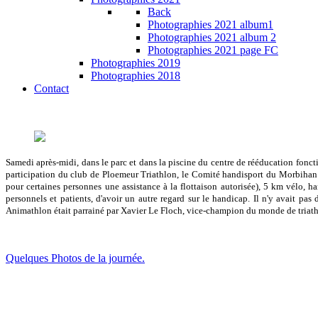
Back
Photographies 2021 album1
Photographies 2021 album 2
Photographies 2021 page FC
Photographies 2019
Photographies 2018
Contact
Samedi après-midi, dans le parc et dans la piscine du centre de rééducation fonct
participation du club de Ploemeur Triathlon, le Comité handisport du Morbihan e
pour certaines personnes une assistance à la flottaison autorisée), 5 km vélo, ha
personnels et patients, d'avoir un autre regard sur le handicap. Il n'y avait p
Animathlon était parrainé par Xavier Le Floch, vice-champion du monde de triath
Quelques Photos de la journée.