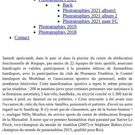
Back
Photographies 2021 album1
Photographies 2021 album 2
Photographies 2021 page FC
Photographies 2019
Photographies 2018
Contact
Samedi après-midi, dans le parc et dans la piscine du centre de rééducation
fonctionnelle de Kerpape, pas moins de 22 équipes de trois sportifs, associant
handicapés et valides, participaient à la première édition de Animathlon
handisport, avec la participation du club de Ploemeur Triathlon, le Comité
handisport du Morbihan et l'association sportive du personnel, aidés de
nombreux bénévoles. Cette manifestation sportive a repris le même principe
qu'un triathlon : 200 m natation (avec pour certaines personnes une assistance à
la flottaison autorisée), 5 km vélo, handbike, ou tricycle couché et 1.300 km de
course à pied, en fauteuil ou en joëlettes. « Cette rencontre a été avant tout
l'occasion de créer du lien entre familles, personnels et patients, d'avoir un autre
regard sur le handicap. Il n'y avait pas de classement, que de la bonne humeur !
», souligne Willy Monfort, du service sports du centre de rééducation Kerpape
de la Mutualité. À noter que ce premier Animathlon était parrainé par Xavier Le
Floch, vice-champion du monde de triathlon (2007) et Stéphane Bahier (vice-
champion du monde de paratriathlon 2015, qualifié pour Rio).