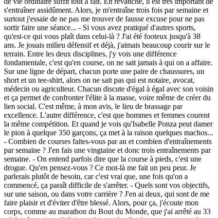
de vie ordinaire suffit tout à fait. En revanche, il est très important de
s'entraîner assidûment. Alors, je m'entraîne trois fois par semaine et
surtout j'essaie de ne pas me trouver de fausse excuse pour ne pas
sortir faire une séance... - Si vous avez pratiqué d'autres sports,
qu'est-ce qui vous plaît dans celui-là ? J'ai été footeux jusqu'à 38
ans. Je jouais milieu défensif et déjà, j'aimais beaucoup courir sur le
terrain. Entre les deux disciplines, j'y vois une différence
fondamentale, c'est qu'en course, on ne sait jamais à qui on a affaire.
Sur une ligne de départ, chacun porte une paire de chaussures, un
short et un tee-shirt, alors on ne sait pas qui est notaire, avocat,
médecin ou agriculteur. Chacun discute d'égal à égal avec son voisin
et ça permet de confronter l'élite à la masse, voire même de créer du
lien social. C'est même, à mon avis, le lieu de brassage par
excellence. L'autre différence, c'est que hommes et femmes courent
la même compétition. Et quand je vois qu'Isabelle Ponza peut damer
le pion à quelque 350 garçons, ça met à la raison quelques machos...
- Combien de courses faites-vous par an et combien d'entraînements
par semaine ? J'en fais une vingtaine et donc trois entraînements par
semaine. - On entend parfois dire que la course à pieds, c'est une
drogue. Qu'en pensez-vous ? Ce mot-là me fait un peu peur. Je
parlerais plutôt de besoin, car c'est vrai que, une fois qu'on a
commencé, ça paraît difficile de s'arrêter. - Quels sont vos objectifs,
sur une saison, ou dans votre carrière ? J'en ai deux, qui sont de me
faire plaisir et d'éviter d'être blessé. Alors, pour ça, j'écoute mon
corps, comme au marathon du Bout du Monde, que j'ai arrêté au 33