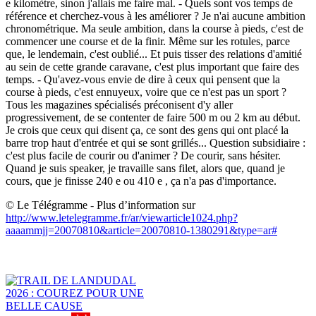
e kilomètre, sinon j'allais me faire mal. - Quels sont vos temps de
référence et cherchez-vous à les améliorer ? Je n'ai aucune ambition
chronométrique. Ma seule ambition, dans la course à pieds, c'est de
commencer une course et de la finir. Même sur les rotules, parce
que, le lendemain, c'est oublié... Et puis tisser des relations d'amitié
au sein de cette grande caravane, c'est plus important que faire des
temps. - Qu'avez-vous envie de dire à ceux qui pensent que la
course à pieds, c'est ennuyeux, voire que ce n'est pas un sport ?
Tous les magazines spécialisés préconisent d'y aller
progressivement, de se contenter de faire 500 m ou 2 km au début.
Je crois que ceux qui disent ça, ce sont des gens qui ont placé la
barre trop haut d'entrée et qui se sont grillés... Question subsidiaire :
c'est plus facile de courir ou d'animer ? De courir, sans hésiter.
Quand je suis speaker, je travaille sans filet, alors que, quand je
cours, que je finisse 240 e ou 410 e , ça n'a pas d'importance.
© Le Télégramme - Plus d’information sur
http://www.letelegramme.fr/ar/viewarticle1024.php?
aaaammjj=20070810&article=20070810-1380291&type=ar#